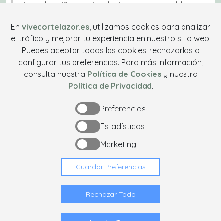
tienen los niños aquí no la tienen en un pueblo
grande o en una ciudad"
, concluye
Ainoha
En
vivecortelazor.es
, utilizamos cookies para analizar
González
.
el tráfico y mejorar tu experiencia en nuestro sitio web.
Puedes aceptar todas las cookies, rechazarlas o
En definitiva, el
colegio de Cortelazor
no es solo un
configurar tus preferencias. Para más información,
lugar donde se aprende.
consulta nuestra
Política de Cookies
y nuestra
Es un espacio donde se
vive
, se
convive
y se
Política de Privacidad
.
construye futuro
.
Y ahora, más que nunca, necesita ser
conocido y
Preferencias
apoyado
.
Estadísticas
Marketing
Guardar Preferencias
Cortelazor y Sierra de Aracena
Rechazar Todo
Privacidad
-
Cookies