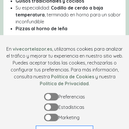
Guisos tradicionales y cocidos
Su especialidad:
Codillo de cerdo a baja
temperatura
, terminado en horno para un sabor
inconfundible
Pizzas al horno de leña
Una
experiencia gastronómica en Cortelazor
que
marida a la perfección con una noche de música y
En
vivecortelazor.es
, utilizamos cookies para analizar
fiesta.
el tráfico y mejorar tu experiencia en nuestro sitio web.
Puedes aceptar todas las cookies, rechazarlas o
¡Te esperamos en Cortelazor!
configurar tus preferencias. Para más información,
Ven con tus amigos,
disfruta de la
Fiesta del Chopo
,
consulta nuestra
Política de Cookies
y nuestra
saborea la cocina del
Mesón El Matadero
y déjate
Política de Privacidad
.
llevar por el mejor
rock and blues
con
EX3
.
Preferencias
¡Nos vemos el
21 de junio
en
Cortelazor
!
Estadísticas
Marketing