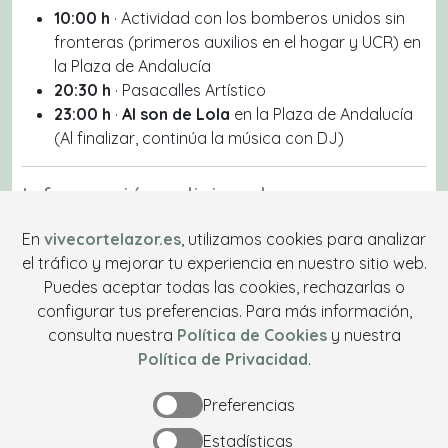
10:00 h
· Actividad con los bomberos unidos sin
fronteras (primeros auxilios en el hogar y UCR) en
la Plaza de Andalucía
20:30 h
· Pasacalles Artístico
23:00 h
·
Al son de Lola
en la Plaza de Andalucía
(Al finalizar, continúa la música con DJ)
Información adicional
Horario de apertura del museo
: de 19:00 a 21:00
En
vivecortelazor.es
, utilizamos cookies para analizar
h
el tráfico y mejorar tu experiencia en nuestro sitio web.
Puedes aceptar todas las cookies, rechazarlas o
¡Te esperamos!
configurar tus preferencias. Para más información,
consulta nuestra
Política de Cookies
y nuestra
Vive una semana repleta de
cultura, convivencia y
Política de Privacidad
.
actividades
para toda la familia.
Cortelazor la Real
vuelve a ser punto de encuentro este verano. No
Preferencias
faltes.
Estadísticas