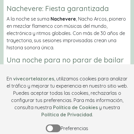
Nachevere: Fiesta garantizada
A la noche se suma
Nachevere
, Nacho Arcos, pionero
en mezclar flamenco con músicas del mundo,
electrónica y ritmos globales. Con más de 30 años de
trayectoria, sus sesiones improvisadas crean una
historia sonora única.
Una noche para no parar de bailar
Prepárate para una velada llena de energía, buena
música y sorpresas. La Tropical Party será una cita
En
vivecortelazor.es
, utilizamos cookies para analizar
imprescindible del verano en Cortelazor. ¡No faltes!
el tráfico y mejorar tu experiencia en nuestro sitio web.
Puedes aceptar todas las cookies, rechazarlas o
configurar tus preferencias. Para más información,
Viernes 1 de agosto
consulta nuestra
Política de Cookies
y nuestra
El Gallo Negro
Política de Privacidad
.
Piscina municipal de Cortelazor, Polígono la Loba,
Preferencias
1A